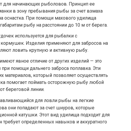
ет для начинающих рыболовов. Принцип ее
манки в зону пребывания рыбы за счет взмаха
на оснастка. При помощи махового удилища
баритам рыбу на расстоянии до 10 м от берега.
удочек используется для рыбалки с
кормушек. Изделия применяют для забросов на
оляют ловить крупную и активную рыбу.
меют явное отличие от других изделий — это
при помощи дальнего заброса поплавка. Эти
их материалов, который позволяет осуществлять
очка помогает поймать осторожную рыбу любой
от береговой линии.
отавливающийся для ловли рыбы на легкие
ова они попадают за счет шнуров, которые
ионной катушки. Этот вид удилища подходит для
н требует определенных навыков и аккуратного