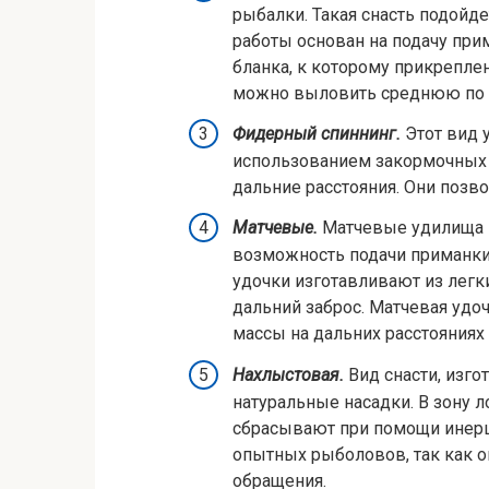
рыбалки. Такая снасть подойд
работы основан на подачу при
бланка, к которому прикрепле
можно выловить среднюю по га
Фидерный спиннинг.
Этот вид 
использованием закормочных 
дальние расстояния. Они позв
Матчевые.
Матчевые удилища и
возможность подачи приманки 
удочки изготавливают из легк
дальний заброс. Матчевая уд
массы на дальних расстояниях 
Нахлыстовая.
Вид снасти, изг
натуральные насадки. В зону л
сбрасывают при помощи инерц
опытных рыболовов, так как о
обращения.