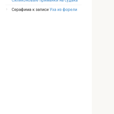
Силиконовые приманки на судака
Серафима
к записи
Уха из форели