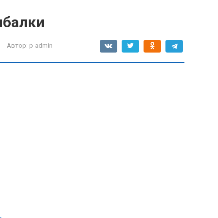
ыбалки
Автор:
p-admin