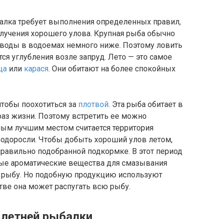
балка требует выполнения определенных правил,
лучения хорошего улова. Крупная рыба обычно
ра воды в водоемах немного ниже. Поэтому ловить
ся углубления возле запруд. Лето — это самое
ща
или
карася
. Они обитают на более спокойных
чтобы поохотиться за
плотвой
. Эта рыба обитает в
раз жизни. Поэтому встретить ее можно
мым лучшим местом считается территория
водоросли. Чтобы добыть хороший улов летом,
авильно подобранной подкормке. В этот период
ые ароматические вещества для смазывания
 рыбу. Но подобную продукцию используют
тве она может распугать всю рыбу.
 летней рыбалки