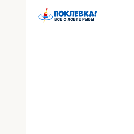
Перейти
к
контенту