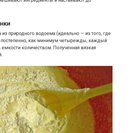
мешивают ингредиенты и настаивают до
анки
 из природного водоема (идеально — из того, где
т постепенно, как минимум четырежды, каждый
емкости количеством. Полученная вязкая
.