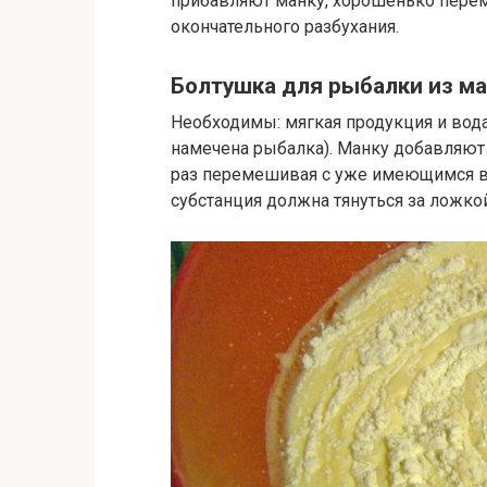
прибавляют манку, хорошенько пере
окончательного разбухания.
Болтушка для рыбалки из м
Необходимы: мягкая продукция и вода
намечена рыбалка). Манку добавляю
раз перемешивая с уже имеющимся в 
субстанция должна тянуться за ложкой