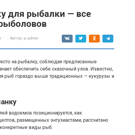
у для рыбалки — все
 рыболовов
и
Автор:
p-admin
тесто на рыбалку, соблюдая предписанные
ачает обеспечить себе сказочный улов. Известно,
для рыб гораздо выше традиционных — кукурузы и
манку
лей водоемов позиционируется, как
ептов, размещенных энтузиастами, рассчитано
а конкретные виды рыб.