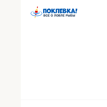
Перейти
к
контенту