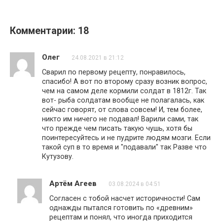
Комментарии: 18
Олег
24.08.2021 в 21:12
Сварил по первому рецепту, понравилось,
спасибо! А вот по второму сразу возник вопрос,
чем на самом деле кормили солдат в 1812г. Так
вот- рыба солдатам вообще не полагалась, как
сейчас говорят, от слова совсем! И, тем более,
никто им ничего не подавал! Варили сами, так
что прежде чем писать такую чушь, хотя бы
поинтересуйтесь и не пудрите людям мозги. Если
такой суп в то время и "подавали" так Разве что
Кутузову.
Артём Агеев
03.08.2024 в 04:51
Согласен с тобой насчет историчности! Сам
однажды пытался готовить по «древним»
рецептам и понял, что иногда приходится