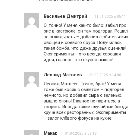
Васильев Дмитрий
11.01.2025 в 05:11
О, точно! У меня как-то было: забыл про
рис в кастрюле, он там подгорал. Решил
не выкидывать – добавил любительских
овощей и соевого соуса. Получилась
такая бомба, что даже друзья оценили!
Эксперименты – это всегда хорошая
идея, главное, что вкусно вышло!
Леонид Матвеев
30.09.2025 в 14:00
Леонид Матвеев: Точно, брат! У меня
тоже был косяк с омлетом – подгорел
немного, но добавил сыра с зеленью,
вышло огонь! Главное не париться, а
творить. Иногда такие случайные блюда
круче всех ресторанных! Эксперименты
– залог клёвого фокуса на кухне.
Макар
01.04.2026 в 09:18