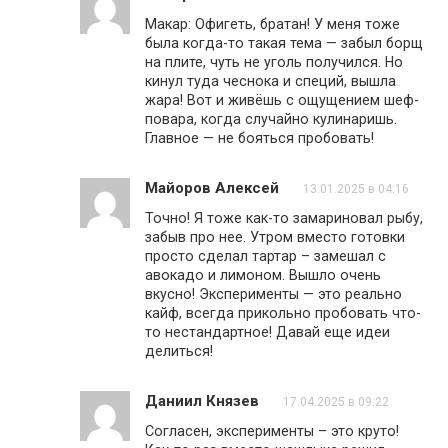
Макар: Офигеть, братан! У меня тоже
была когда-то такая тема — забыл борщ
на плите, чуть не уголь получился. Но
кинул туда чеснока и специй, вышла
жара! Вот и живёшь с ощущением шеф-
повара, когда случайно кулинаришь.
Главное — не бояться пробовать!
Майоров Алексей
13.01.2025 в 04:16
Точно! Я тоже как-то замариновал рыбу,
забыв про нее. Утром вместо готовки
просто сделал тартар – замешал с
авокадо и лимоном. Вышло очень
вкусно! Эксперименты — это реально
кайф, всегда прикольно пробовать что-
то нестандартное! Давай еще идеи
делиться!
Даниил Князев
17.04.2025 в 09:22
Согласен, эксперименты – это круто!