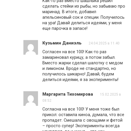
Как-то раз вместо шашлыка решил
сделать стейки из рыбы, но забываю про
маринад. В итоге, добавил
апельсиновый сок и специи. Получилось
на ура! Давай делиться идеями, у меня
еще парочка в запасе!
Кузьмин Даниэль
24.04.2025 в 11:40
Согласен на все 100! Как-то раз
замариновал курицу, а потом забыл.
Вместо жарки сделал шалотку с медом
и лимоном. Вроде не стандартно, но
получилось шикарно! Давай, будем
делиться идеями, я за эксперименты!
Маргарита Тихомирова
15.02.2025 в
08:52
Согласна на все 100! У меня тоже был
прикол: оставила киноа, думала, что все
пропадет. Смешала с овощами и фетой
– просто супер! Эксперименты всегда