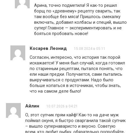
Арина, точно подметила! Я как-то решил
борщ по «древнему» рецепту сварить, так
там вообще без мяса! Пришлось смекалку
включать, добавил колбасы и специй, вышло
супер! Главное — экспериментировать и не
бояться пробовать новое!
Косарев Леонид
15.08.2024 в 05:11
Согласен, интересно, что история так порой
искажается! У меня был случай, когда готовил
по старинным рецептам, пытался понять, что
ели наши предки. Получается, сами пытались
выкручиваться с продуктами. Надо было
больше копаться в источниках, чтобы знать,
что на самом деле было!
Айлин
10.07.2026 в 04:21
О, этот супчик прям кайф! Как-то на даче муж
поймал окуня, я быстро сварганила такой супчик
– вышло супернаваристо и вкусно. Советую
всем, кто любит рыбку, обязательно попробуйте,