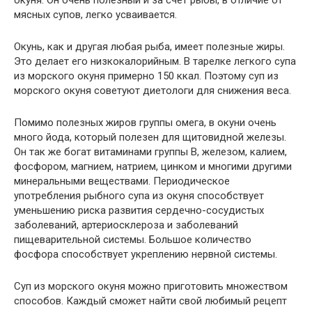
окуня. Он очень полезный и за счет рыбы, в отличие от
мясных супов, легко усваивается.
Окунь, как и другая любая рыба, имеет полезные жиры.
Это делает его низкокалорийным. В тарелке легкого супа
из морского окуня примерно 150 ккал. Поэтому суп из
морского окуня советуют диетологи для снижения веса.
Помимо полезных жиров группы омега, в окуни очень
много йода, который полезен для щитовидной железы.
Он так же богат витаминами группы В, железом, калием,
фосфором, магнием, натрием, цинком и многими другими
минеральными веществами. Периодическое
употребления рыбного супа из окуня способствует
уменьшению риска развития сердечно-сосудистых
заболеваний, артериосклероза и заболеваний
пищеварительной системы. Большое количество
фосфора способствует укреплению нервной системы.
Суп из морского окуня можно приготовить множеством
способов. Каждый сможет найти свой любимый рецепт