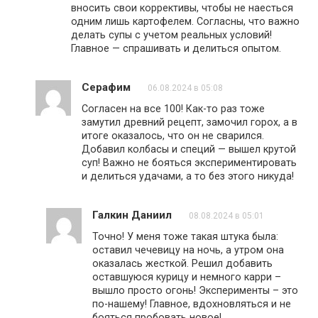
вносить свои коррективы, чтобы не наесться
одним лишь картофелем. Согласны, что важно
делать супы с учетом реальных условий!
Главное — спрашивать и делиться опытом.
Серафим
06.08.2024 в 05:08
Согласен на все 100! Как-то раз тоже
замутил древний рецепт, замочил горох, а в
итоге оказалось, что он не сварился.
Добавил колбасы и специй — вышел крутой
суп! Важно не бояться экспериментировать
и делиться удачами, а то без этого никуда!
Галкин Даниил
08.08.2024 в 05:01
Точно! У меня тоже такая штука была:
оставил чечевицу на ночь, а утром она
оказалась жесткой. Решил добавить
оставшуюся курицу и немного карри –
вышло просто огонь! Эксперименты – это
по-нашему! Главное, вдохновляться и не
бояться пробовать новое!