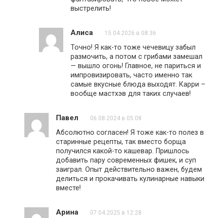
выстрелить!
Алиса
15.04.2026 в 08:36
Точно! Я как-то тоже чечевицу забыл
размочить, а потом с грибами замешал
— вышло огонь! Главное, не париться и
импровизировать, часто именно так
самые вкусные блюда выходят. Карри –
вообще мастхэв для таких случаев!
Павел
06.08.2024 в 05:08
Абсолютно согласен! Я тоже как-то полез в
старинные рецепты, так вместо борща
получился какой-то кашевар. Пришлось
добавить пару современных фишек, и суп
заиграл. Опыт действительно важен, будем
делиться и прокачивать кулинарные навыки
вместе!
Арина
07.04.2025 в 12:28