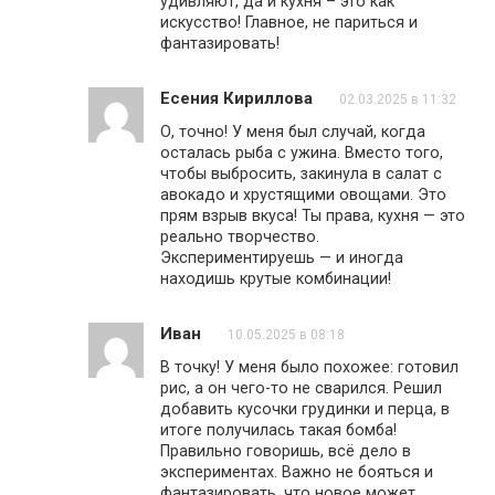
удивляют, да и кухня – это как
искусство! Главное, не париться и
фантазировать!
Есения Кириллова
02.03.2025 в 11:32
О, точно! У меня был случай, когда
осталась рыба с ужина. Вместо того,
чтобы выбросить, закинула в салат с
авокадо и хрустящими овощами. Это
прям взрыв вкуса! Ты права, кухня — это
реально творчество.
Экспериментируешь — и иногда
находишь крутые комбинации!
Иван
10.05.2025 в 08:18
В точку! У меня было похожее: готовил
рис, а он чего-то не сварился. Решил
добавить кусочки грудинки и перца, в
итоге получилась такая бомба!
Правильно говоришь, всё дело в
экспериментах. Важно не бояться и
фантазировать, что новое может