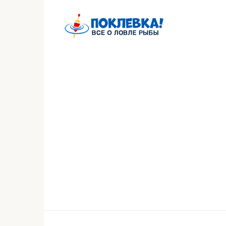
Перейти
к
контенту