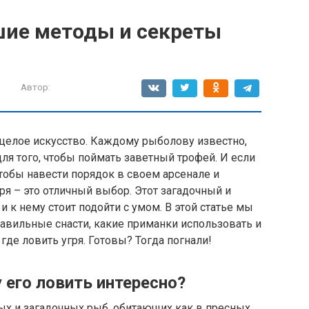
шие методы и секреты
Автор:
а целое искусство. Каждому рыболову известно,
для того, чтобы поймать заветный трофей. И если
тобы навести порядок в своем арсенале и
ря – это отличный выбор. Этот загадочный и
и к нему стоит подойти с умом. В этой статье мы
авильные снасти, какие приманки использовать и
где ловить угря. Готовы? Тогда погнали!
у его ловить интересно?
ных и загадочных рыб, обитающих как в пресных,