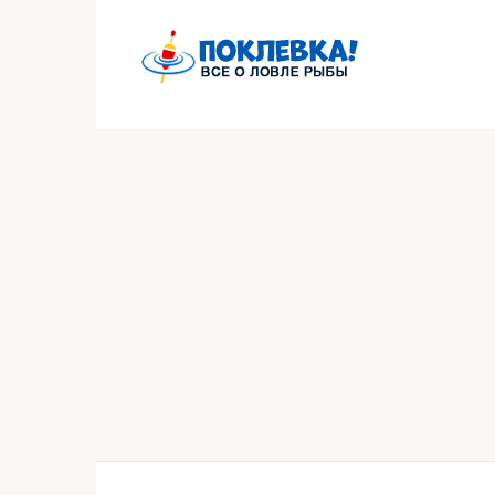
Перейти
к
контенту